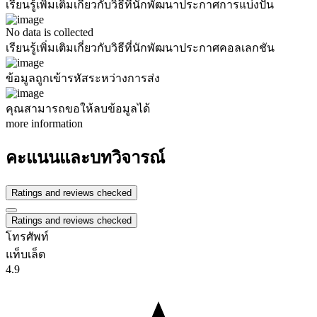
เรียนรู้เพิ่มเติมเกี่ยวกับวิธีที่นักพัฒนาประกาศการแบ่งปัน
No data is collected
เรียนรู้เพิ่มเติมเกี่ยวกับวิธีที่นักพัฒนาประกาศคอลเลกชัน
ข้อมูลถูกเข้ารหัสระหว่างการส่ง
คุณสามารถขอให้ลบข้อมูลได้
more information
คะแนนและบทวิจารณ์
Ratings and reviews checked
Ratings and reviews checked
โทรศัพท์
แท็บเล็ต
4.9