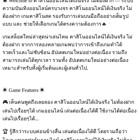
🔥 Welcome to คาสิโนออนไลน์ได้เงินจริง ไม่ต้องฝาก — ระบบ
ความบันเทิงออนไลน์ครบวงจร คาสิโนออนไลน์ได้เงินจริง ไม่
ต้องฝาก เกมคาสิโนสด รองรับการเล่นบนมือถืออย่างเต็มรูป
แบบ และ ช่วยให้เลือกเกมได้ตรงความต้องการ🔥
เกมสล็อตใหม่ล่าสุดน่าเล่นไหม คาสิโนออนไลน์ได้เงินจริง ไม่
ต้องฝาก จากการลองหลายเกมพบว่าการเข้าถึงเกมทำได้
รวดเร็วและไม่ซับซ้อน อัปเดตเกมใหม่อย่างต่อเนื่อง รวมถึง
สามารถเล่นได้ทุกเวลา รวมทั้ง อัปเดตเกมใหม่อย่างต่อเนื่อง
เหมาะสำหรับทั้งผู้เริ่มต้นและผู้เล่นทั่วไป.
🌟 Game Features 🌟
🎮 เห็นคนพูดถึงเลยลอง คาสิโนออนไลน์ได้เงินจริง ไม่ต้องฝาก
เล่นไปเรื่อยๆได้ เกมออนไลน์ เล่นต่อเนื่องได้ดี ใช้งานได้ต่อเนื่อง
เล่นไปเรื่อยๆได้...
🏆 รู้สึกว่าระบบค่อนข้างลื่น เล่นต่อเนื่องได้ดี โดยรวมถือว่า