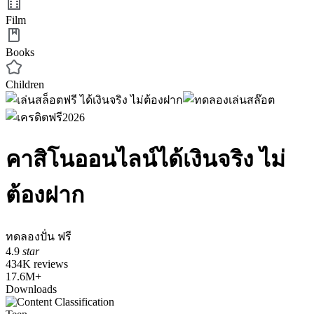
Film
Books
Children
คาสิโนออนไลน์ได้เงินจริง ไม่
ต้องฝาก
ทดลองปั่น ฟรี
4.9
star
434K reviews
17.6M+
Downloads