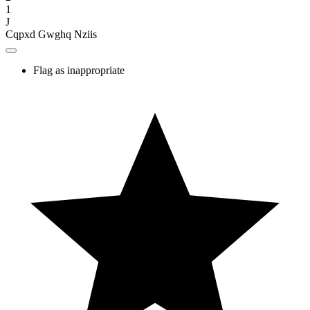
1
J
Cqpxd Gwghq Nziis
Flag as inappropriate