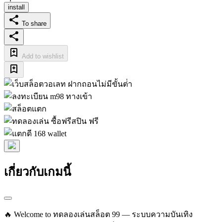
install
To share
Add to wishlist
เกี่ยวกับเกมนี้
🔥 Welcome to ทดลองเล่นสล็อต 99 — ระบบความบันเทิง