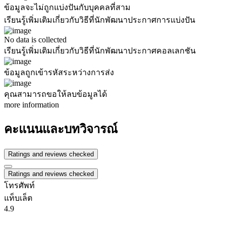
ข้อมูลจะไม่ถูกแบ่งปันกับบุคคลที่สาม
เรียนรู้เพิ่มเติมเกี่ยวกับวิธีที่นักพัฒนาประกาศการแบ่งปัน
No data is collected
เรียนรู้เพิ่มเติมเกี่ยวกับวิธีที่นักพัฒนาประกาศคอลเลกชัน
ข้อมูลถูกเข้ารหัสระหว่างการส่ง
คุณสามารถขอให้ลบข้อมูลได้
more information
คะแนนและบทวิจารณ์
Ratings and reviews checked
Ratings and reviews checked
โทรศัพท์
แท็บเล็ต
4.9