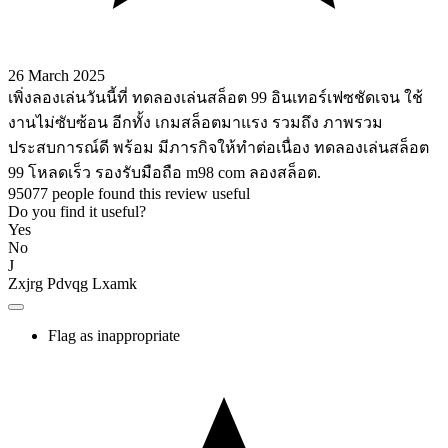
26 March 2025
เพิ่งลองเล่นวันนี้ที่ ทดลองเล่นสล็อต 99 อินเทอร์เฟซชัดเจน ใช้
งานไม่ซับซ้อน อีกทั้ง เกมสล็อตมาแรง รวมถึง ภาพรวม
ประสบการณ์ดี พร้อม มีภารกิจให้ทำต่อเนื่อง ทดลองเล่นสล็อต
99 โหลดเร็ว รองรับมือถือ m98 com ลองสล็อต.
95077 people found this review useful
Do you find it useful?
Yes
No
J
Zxjrg Pdvqg Lxamk
Flag as inappropriate