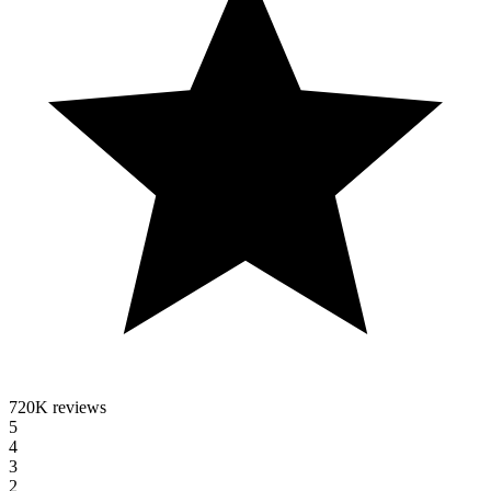
720K reviews
5
4
3
2