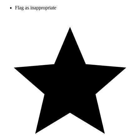
Flag as inappropriate