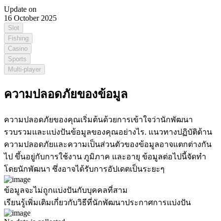
Update on
16 October 2025
Slot
Fishing
Casino
Sports
Multi-player
ความปลอดภัยของข้อมูล
ความปลอดภัยของคุณเริ่มต้นด้วยการเข้าใจว่านักพัฒนา
รวบรวมและแบ่งปันข้อมูลของคุณอย่างไร.
แนวทางปฏิบัติด้าน
ความปลอดภัยและความเป็นส่วนตัวของข้อมูลอาจแตกต่างกัน
ไป ขึ้นอยู่กับการใช้งาน ภูมิภาค และอายุ
ข้อมูลต่อไปนี้จัดทำ
โดยนักพัฒนา ซึ่งอาจได้รับการอัปเดตเป็นระยะๆ
ข้อมูลจะไม่ถูกแบ่งปันกับบุคคลที่สาม
เรียนรู้เพิ่มเติมเกี่ยวกับวิธีที่นักพัฒนาประกาศการแบ่งปัน