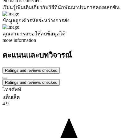
No data is collected
เรียนรู้เพิ่มเติมเกี่ยวกับวิธีที่นักพัฒนาประกาศคอลเลกชัน
ข้อมูลถูกเข้ารหัสระหว่างการส่ง
คุณสามารถขอให้ลบข้อมูลได้
more information
คะแนนและบทวิจารณ์
Ratings and reviews checked
Ratings and reviews checked
โทรศัพท์
แท็บเล็ต
4.9