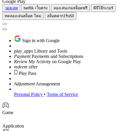
Google Play
วอลเลท
betflik เว็บตรง
ลองเล่นเกมสล็อตฟรี
พีจีโจ๊กเกอร์
ทดลองเล่นสล็อต ใหม่
สล็อตฝาก1รับ50
Sign in with Google
play_apps
Library and Tools
Payment
Payments and Subscriptions
Review
My Activity on Google Play
redeem
offer
Play Pass
Adjustment
Arrangement
Personal Policy
•
Terms of Service
Game
Application