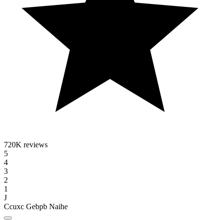
720K reviews
5
4
3
2
1
J
Ccuxc Gebpb Naihe